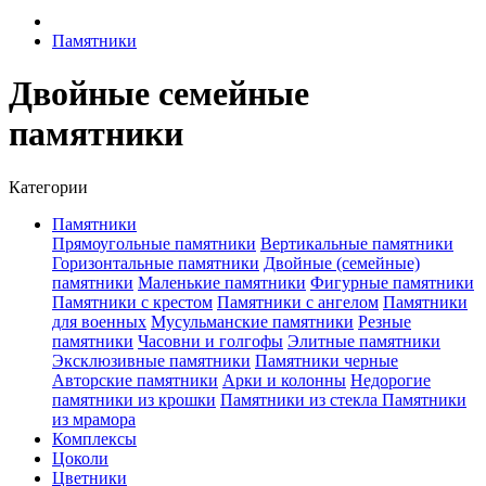
Памятники
Двойные семейные
памятники
Категории
Памятники
Прямоугольные памятники
Вертикальные памятники
Горизонтальные памятники
Двойные (семейные)
памятники
Маленькие памятники
Фигурные памятники
Памятники с крестом
Памятники с ангелом
Памятники
для военных
Мусульманские памятники
Резные
памятники
Часовни и голгофы
Элитные памятники
Эксклюзивные памятники
Памятники черные
Авторские памятники
Арки и колонны
Недорогие
памятники из крошки
Памятники из стекла
Памятники
из мрамора
Комплексы
Цоколи
Цветники