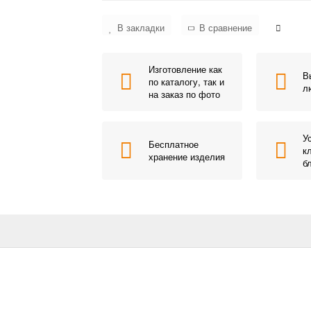
В закладки
В сравнение
Изготовление как
В
по каталогу, так и
л
на заказ по фото
У
Бесплатное
к
хранение изделия
б