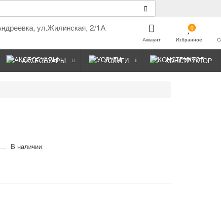
Андреевка, ул.Жилинская, 2/1А
0
Аккаунт
Избранное
С
АКСЕССУАРЫ
УСЛУГИ
КОНСТРУКТОР
В наличии