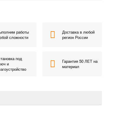
ыполним работы
Доставка в любой
юбой сложности
регион России
становка под
Гарантия 50 ЛЕТ на
люч и
материал
лагоустройство