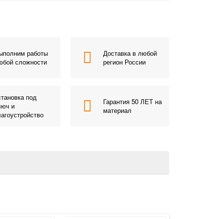
ыполним работы
Доставка в любой
юбой сложности
регион России
становка под
Гарантия 50 ЛЕТ на
люч и
материал
лагоустройство