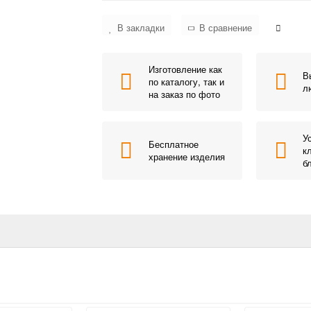
В закладки
В сравнение
Изготовление как
В
по каталогу, так и
л
на заказ по фото
У
Бесплатное
к
хранение изделия
б