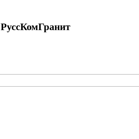
 РуссКомГранит