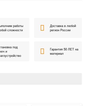
ыполним работы
Доставка в любой
юбой сложности
регион России
становка под
Гарантия 50 ЛЕТ на
люч и
материал
лагоустройство