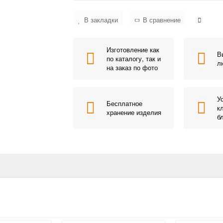
В закладки
В сравнение
Изготовление как
В
по каталогу, так и
л
на заказ по фото
У
Бесплатное
к
хранение изделия
б