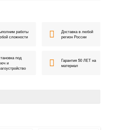
ыполним работы
Доставка в любой
юбой сложности
регион России
становка под
Гарантия 50 ЛЕТ на
люч и
материал
лагоустройство