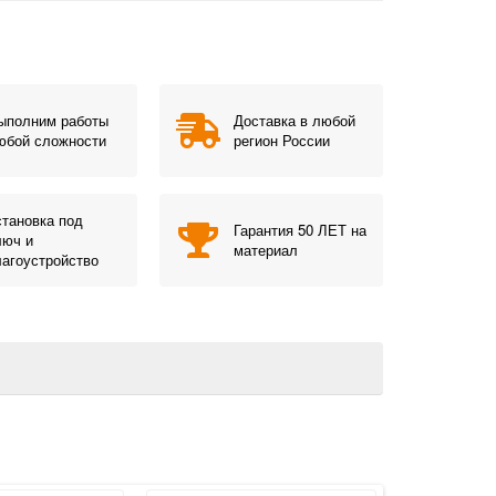
ыполним работы
Доставка в любой
юбой сложности
регион России
становка под
Гарантия 50 ЛЕТ на
люч и
материал
лагоустройство