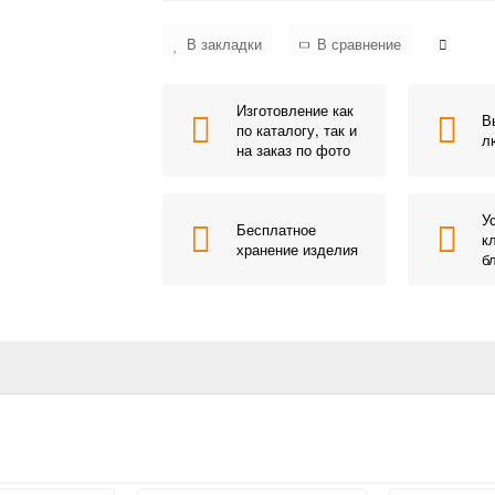
В закладки
В сравнение
Изготовление как
В
по каталогу, так и
л
на заказ по фото
У
Бесплатное
к
хранение изделия
б