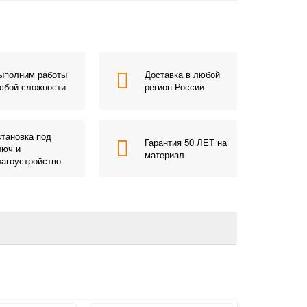
ыполним работы
Доставка в любой
юбой сложности
регион России
становка под
Гарантия 50 ЛЕТ на
люч и
материал
лагоустройство