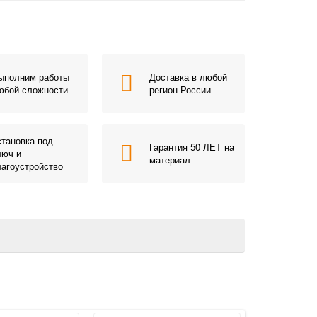
ыполним работы
Доставка в любой
юбой сложности
регион России
становка под
Гарантия 50 ЛЕТ на
люч и
материал
лагоустройство