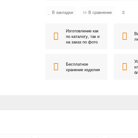
В закладки
В сравнение
Изготовление как
В
по каталогу, так и
л
на заказ по фото
У
Бесплатное
к
хранение изделия
б